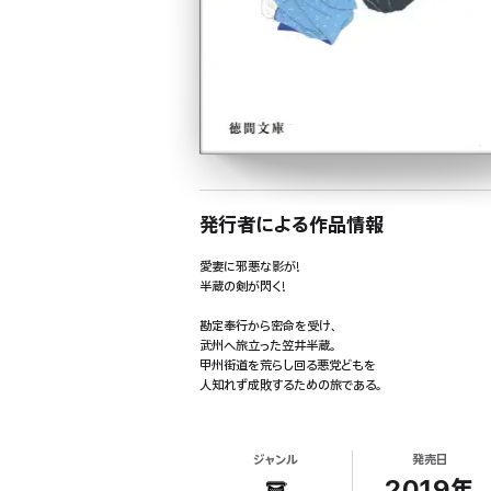
発行者による作品情報
愛妻に邪悪な影が!
半蔵の剣が閃く!
勘定奉行から密命を受け、
武州へ旅立った笠井半蔵。
甲州街道を荒らし回る悪党どもを
人知れず成敗するための旅である。
道中、甲府方面で暴れていた無頼一味が笹子峠に逃げ込
しかし思わぬ反撃を受け窮地に立たされることに。
ジャンル
発売日
一方、江戸に残してきた愛妻・佐和にも邪悪な影が忍び
2019年