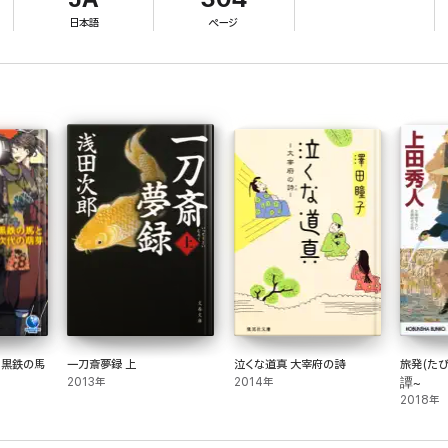
日本語
ページ
 黒鉄の馬
一刀斎夢録 上
泣くな道真 大宰府の詩
旅発(た
2013年
2014年
譚~
2018年