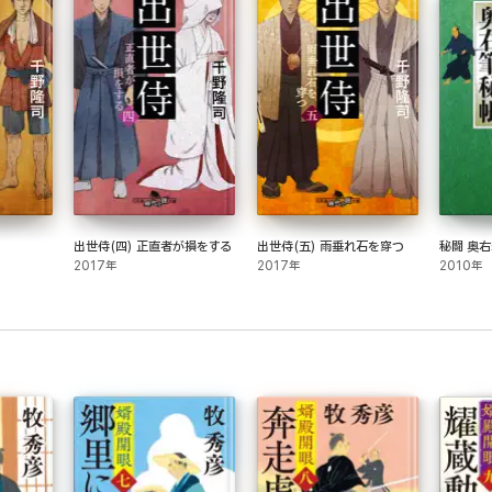
出世侍(四) 正直者が損をする
出世侍(五) 雨垂れ石を穿つ
秘闘 奥右
2017年
2017年
2010年