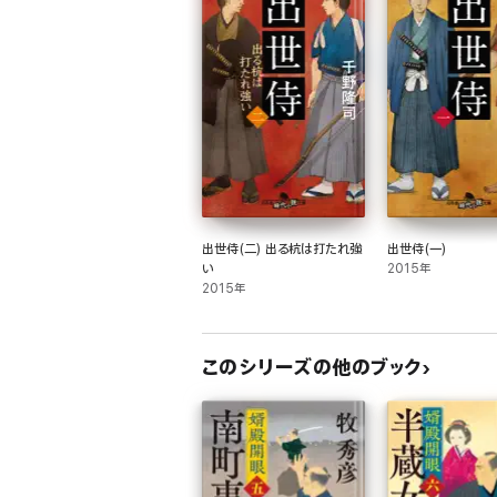
出世侍(二) 出る杭は打たれ強
出世侍(一)
い
2015年
2015年
このシリーズの他のブック