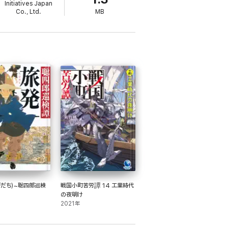
Initiatives Japan
Co., Ltd.
MB
びだち)~聡四郎巡検
戦国小町苦労譚 14 工業時代
の夜明け
2021年