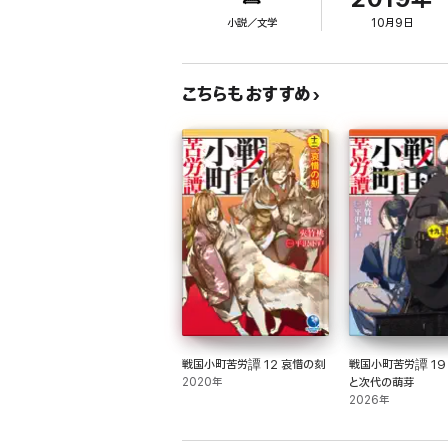
時代剣戟の好評シリーズ第四弾。
小説／文学
10月9日
(『算盤侍影御用 婿殿勝負』改題)
<目次>
第一章 半蔵独り旅
こちらもおすすめ
第二章 意地焼く愛妻
第三章 嵐の前触れ
第四章 危機迫る夫婦
第五章 九死に一生
第六章 好敵手との一夜
第七章 不器用なれど
第八章 護るが使命
戦国小町苦労譚 12 哀惜の刻
戦国小町苦労譚 19
2020年
と次代の萌芽
2026年