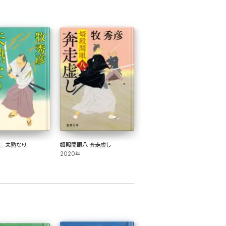
三 未熟なり
婿殿開眼八 奔走虚し
2020年