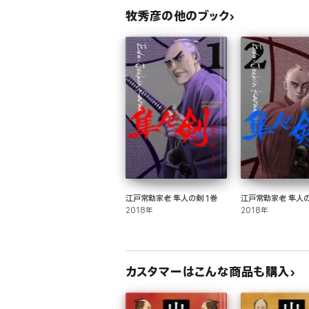
牧秀彦の他のブック
江戸常勤家老 隼人の剣 1巻
江戸常勤家老 隼人の
2018年
2018年
カスタマーはこんな商品も購入