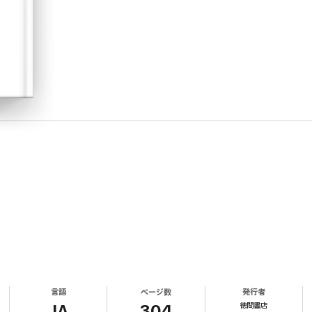
んできたのを知った半蔵はこれを迎え撃つ。
言語
ページ数
発行者
徳間書店
寄っていた――!
JA
304