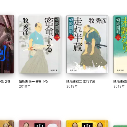
剣 2巻
婿殿開眼一 密命下る
婿殿開眼二 走れ半蔵
婿殿開眼
2019年
2019年
2019年