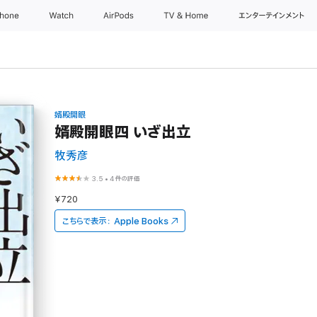
Phone
Watch
AirPods
TV & Home
エンターテインメント
婿殿開眼
婿殿開眼四 いざ出立
牧秀彦
3.5
•
4件の評価
¥720
こちらで表示：
Apple Books