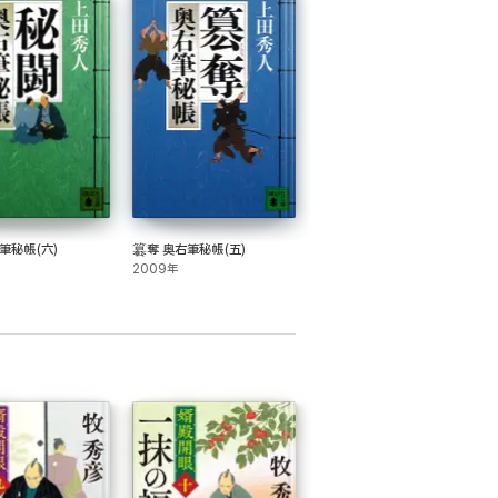
筆秘帳(六)
簒奪 奥右筆秘帳(五)
2009年