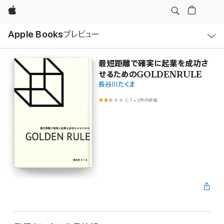
Apple
ロ
Apple Books
プレビュー
ー
カ
ル
ナ
ビ
最短距離で確実に起業を成功さ
ゲ
せるためのGOLDENRULE
ー
シ
長谷川たくま
ョ
ン
2.7
•
3件の評価
の
メ
ニ
ュ
ー
を
開
く