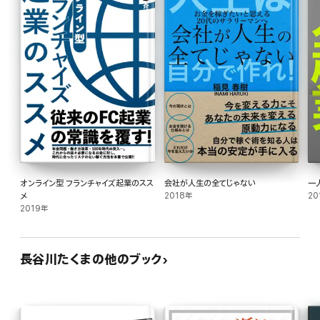
僕自身そうだったように、
サラリーマン家庭に生まれ、
会社勤めすることが当たり前の家庭環境に育つ人の多くは
「起業」という選択肢を、
どこか他人事のように感じてしまいます。
僕たちには選択肢があります。
会社勤めをして働くという選択肢の他にも、
オンライン型 フランチャイズ起業のスス
会社が人生の全てじゃない
一
メ
2018年
20
起業をして自由に働くという
2019年
選択肢を選ぶことも自由なのです。
長谷川たくまの他のブック
とはいえ、
「サリーマンとして働く自分が起業できるのだろうか」
「起業したとして成功できるのだろうか」