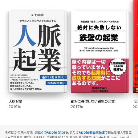
うまくいく方法を知ることです。
本書が「起業」という夢を叶えるきっかけになれば幸いです。
【目次】
はじめに
第1章:起業は「できるかどうか」ではなく「やる気次第」。
・僕が起業を目指そうと思ったきっかけ
・起業は理想の人生を叶える選択肢
・失敗すればするほど成功に近づいた!
人脈起業
絶対に失敗しない鉄壁の起業
『
2019年
2017年
20
・起業を現実にするために必要なたった1つのこと。
第2章:起業してみたいと考えたら、まずやるべきこと。
そのほかの購入方法：
お近くのApple Store
、または
Apple製品取扱店
で製品を購入するこ
ともできます。電話による購入、ご相談は0120-993-993まで。English Sales Line at
・夢を叶えるための時間を確保しよう