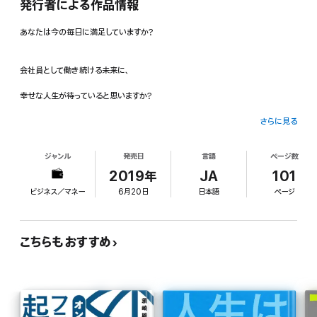
発行者による作品情報
あなたは今の毎日に満足していますか?
会社員として働き続ける未来に、
幸せな人生が待っていると思いますか?
さらに見る
もしあなたが会社員として働く今の毎日に、
ジャンル
発売日
言語
ページ数
モヤモヤとした思いや漠然とした不安を感じているとしたら、
2019年
JA
101
本書はそんなあなたのための本です。
ビジネス／マネー
6月20日
日本語
ページ
「今の毎日を変えるためにはどうすればいいんだろう?」
こちらもおすすめ
そんな思いを抱えていた時に僕が出会ったのが、
「起業する」という働き方でした。