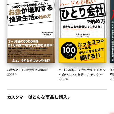
そんな風に不安を感じるかもしれません。
本書は、会社員として働く毎日に
不安や不自由さや感じる人でも、
人生を大きく変えることができる
「起業」と言う選択肢についてお話しします。
起業を成功させるために必要なのは、
お金が増加する投資生活の始め方
ハードルが低い「ひとり会社」の始め方
仮
スキルや経験だけではありません。
2017年
〜好きなことを発信して生きよう!〜
不
2017年
20
起業はやる気さえあれば誰でも出来るし、
成功することができます。
カスタマーはこんな商品も購入
そのために大切なのは、