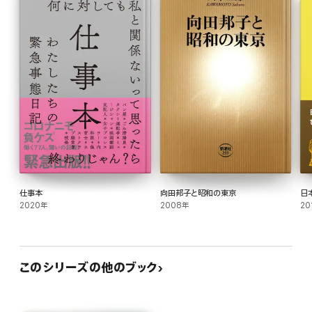
仕事本
向田邦子と昭和の東京
日
2020年
2008年
20
このシリーズの他のブック