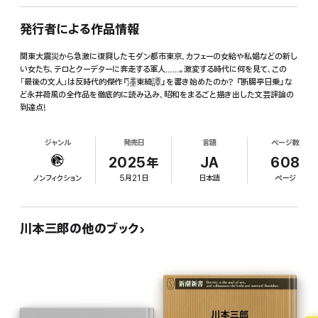
発行者による作品情報
関東大震災から急激に復興したモダン都市東京、カフェーの女給や私娼などの新し
い女たち、テロとクーデターに奔走する軍人……。激変する時代に何を見て、この
「最後の文人」は反時代的傑作『濹東綺譚』を書き始めたのか? 『断腸亭日乗』な
ど永井荷風の全作品を徹底的に読み込み、昭和をまるごと描き出した文芸評論の
到達点!
ジャンル
発売日
言語
ページ数
2025年
JA
608
ノンフィクション
5月21日
日本語
ページ
川本三郎の他のブック