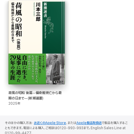
荷風の昭和 後篇―偏奇館焼亡から最
期の日まで―(新潮選書)
2025年
そのほかの購入方法：
お近くのApple Store
、または
Apple製品取扱店
で製品を購入するこ
ともできます。電話による購入、ご相談は0120-993-993まで。English Sales Line at
0120-99-4477.