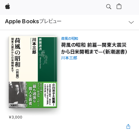
Apple
ロ
Apple Books
プレビュー
ー
カ
ル
ナ
ビ
荷風の昭和
ゲ
荷風の昭和 前篇―関東大震災
ー
から日米開戦まで―(新潮選書)
シ
ョ
川本三郎
ン
の
メ
ニ
ュ
ー
を
開
く
¥3,000