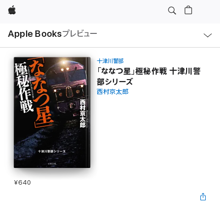
Apple
ロ
Apple Books
プレビュー
ー
カ
ル
ナ
ビ
十津川警部
ゲ
「ななつ星」極秘作戦 十津川警
ー
部シリーズ
シ
ョ
西村京太郎
ン
の
メ
ニ
ュ
ー
を
開
く
¥640