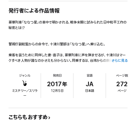
発行者による作品情報
豪華列車「ななつ星」の車中で明かされる、戦争末期に試みられた日中和平工作の
秘密とは!?
警視庁副総監からの命令で、十津川警部は「ななつ星」へ乗り込む。
乗客を装うために同伴した妻・直子は、豪華列車に声を弾ませるが、十津川はマー
クすべき人物が誰なのかさえも分からない。同乗するは、台湾からの旅行客、アメリ
さらに見る
カ人夫婦、気鋭の歴史学者、外務省の職員。
ジャンル
発売日
言語
ページ数
やがて、列車最後部の7号車DXスイートに集まった彼らは、太平洋戦争末期の
1945年にあったという南京政府の高官・繆斌(みょうひん)による日中和平工作に
2017年
JA
272
ついて激しい議論を交わす。
ミステリー／スリラ
12月5日
日本語
ページ
ー
十津川は、彼らの目的が日中の歴史の真実を明かすことと知るが、ここに敵対する
勢力が登場、思わぬ妨害工作で乗客たちは絶体絶命の危機に直面する!
こちらもおすすめ
JR各社が手掛ける「クルーズトレイン」のなかでも、JR九州が運行する「クルーズト
レインななつ星in九州」はいまだに予約が困難な人気豪華列車。「一度は乗ってみ
たい……」と思う読者も多いはず。