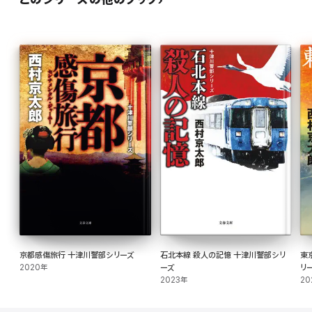
京都感傷旅行 十津川警部シリーズ
石北本線 殺人の記憶 十津川警部シリ
東
2020年
ーズ
リ
2023年
20