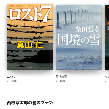
本書は、鉄道・トラベルミステリーの第一人者である著者が、「ななつ星」に実際に
乗車し、車内を隅々まで取材して書かれた、臨場感溢れる作品である。
2015年に単行本として刊行された本書には、西村さんの実際に乗車した「ななつ
星」への感動と、戦後70年という節目にも関わらず対立を深める日中両国への危
機感とが込められている。作中、熱く議論される歴史の断章は、鉄道ファンのみなら
ずすべての日本人必読だ。
ロスト7
国境の雪
M
2025年
2015年
20
西村京太郎の他のブック