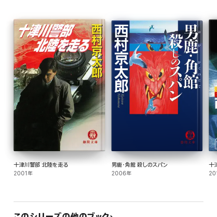
十津川警部 北陸を走る
男鹿・角館 殺しのスパン
十
2001年
2006年
20
このシリーズの他のブック