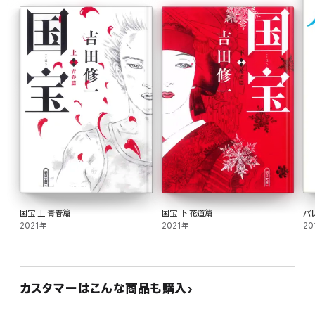
国宝 上 青春篇
国宝 下 花道篇
パ
2021年
2021年
20
カスタマーはこんな商品も購入