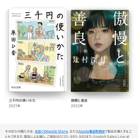
三千円の使いかた
傲慢と善良
2021年
2022年
そのほかの購入方法：
お近くのApple Store
、または
Apple製品取扱店
で製品を購入するこ
ともできます。電話による購入、ご相談は0120-993-993まで。English Sales Line at