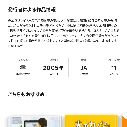
発行者による作品情報
のんびりマイペースすぎる蠍座の妻と、人目が気になる時間厳守の乙女座の夫。そ
んな2人だから休日も、それぞれやりたいように過ごすほうがいい。ある日ぼくの
日帰りドライブにくっついてきた妻が、何だか華やいで見える。「なんか、いいことで
もあった?」「あとで言う」ぼくは子供のころから車の中という空間が好きだった。ハ
ンドルを握って景色が後ろへ流れていくと浮かぶ、楽しい空想。あれ、もしかしても
しかすると?
ジャンル
発売日
言語
ページ数
2005年
JA
11
小説／文学
5月30日
日本語
ページ
こちらもおすすめ