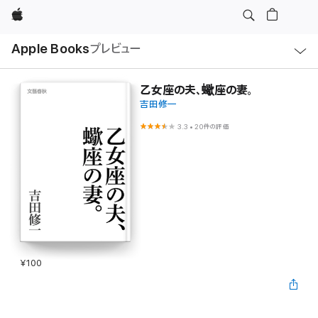
Apple
ロ
Apple Books
プレビュー
ー
カ
ル
ナ
ビ
乙女座の夫、蠍座の妻。
ゲ
吉田修一
ー
シ
ョ
3.3
•
20件の評価
ン
の
メ
ニ
ュ
ー
を
開
く
¥100