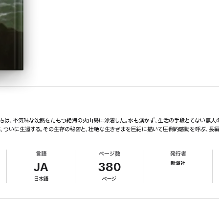
たちは、不気味な沈黙をたもつ絶海の火山島に漂着した。水も湧かず、生活の手段とてない無人
末、ついに生還する。その生存の秘密と、壮絶な生きざまを巨細に描いて圧倒的感動を呼ぶ、長編
言語
ページ数
発行者
新潮社
JA
380
日本語
ページ