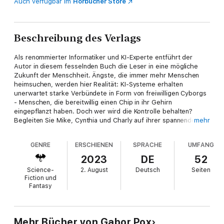
Auch verfügbar im
Hörbücher Store
Beschreibung des Verlags
Als renommierter Informatiker und KI-Experte entführt der
Autor in diesem fesselnden Buch die Leser in eine mögliche
Zukunft der Menschheit. Ängste, die immer mehr Menschen
heimsuchen, werden hier Realität: KI-Systeme erhalten
unerwartet starke Verbündete in Form von freiwilligen Cyborgs
- Menschen, die bereitwillig einen Chip in ihr Gehirn
eingepflanzt haben. Doch wer wird die Kontrolle behalten?
Begleiten Sie Mike, Cynthia und Charly auf ihrer spannenden
mehr
Reise durch eine Welt, in der die Grenzen zwischen Mensch
und Technologie verschwimmen und die Zukunft der
GENRE
ERSCHIENEN
SPRACHE
UMFANG
Menschheit auf dem Spiel steht. Diese Science-Fiction-
Geschichte basiert auf realen Forschungsergebnissen
2023
DE
52
namhafter Unternehmen, wie etwa der Firma Neuralink von Elon
Science-
2. August
Deutsch
Seiten
Musk, die tatsächlich Gehirn-Chips implantieren und testen
Fiction und
darf. "Künstliche Dummheit" entführt den Leser in eine
Fantasy
faszinierende und vielleicht nicht allzu ferne Zukunft, die zum
Nachdenken anregt und bis zur letzten Seite in ihren Bann
zieht.
Mehr Bücher von Gabor Pox