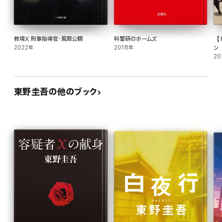
教場X 刑事指導官・風間公親
科警研のホームズ
【
2022年
2018年
ン〈
20
東野圭吾の他のブック