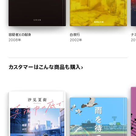
容疑者Xの献身
白夜行
ナ
2008年
2002年
20
カスタマーはこんな商品も購入