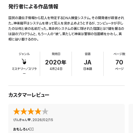
発行者による作品情報
国民の遺伝子情報から犯人を特定するDNA捜査システム。その開発者が殺害され
た。神楽龍平はシステムを使って犯人を突き止めようとするが、コンピュータが示し
たのは何と彼の名前だった。革命的システムの裏に隠された陰謀とは?鍵を握るの
は謎のプログラムと、もう一人の“彼”。果たして神楽は警察の包囲網をかわし、真
相に辿り着けるのか。
ジャンル
発売日
言語
ページ数
2020年
JA
70
ミステリー／スリラ
4月24日
日本語
ページ
ー
カスタマーレビュー
ぴんきゅん💖
、
2026/02/15
おもしろい👍🏻