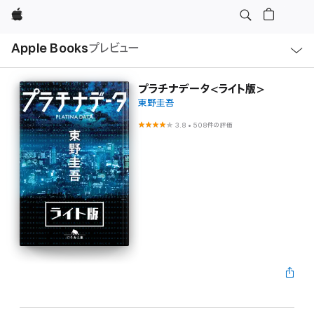
Apple
ロ
Apple Books
プレビュー
ー
カ
ル
ナ
ビ
プラチナデータ<ライト版>
ゲ
東野圭吾
ー
シ
ョ
3.8
•
508件の評価
ン
の
メ
ニ
ュ
ー
を
開
く