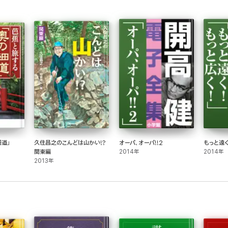
道」
久住昌之のこんどは山かい!?
オーパ、オーパ!!2
もっと遠く
関東編
2014年
2014年
2013年