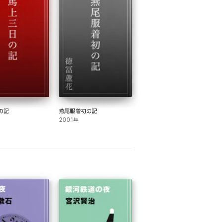
の記
燕尾服着初の記
2001年