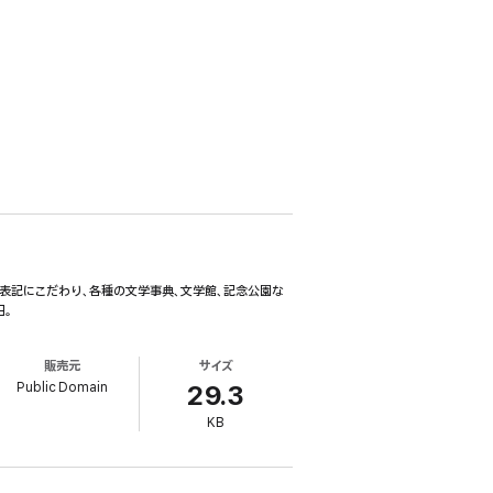
冨」の表記にこだわり、各種の文学事典、文学館、記念公園な
日。
販売元
サイズ
Public Domain
29.3
KB