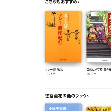
こちらもおすすめ
マレー蘭印紀行
芭蕉と旅する「奥の細
1978年
2013年
徳冨蘆花の他のブック