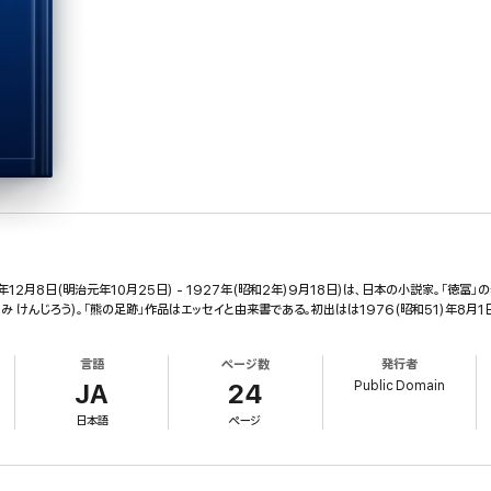
年12月8日(明治元年10月25日) - 1927年(昭和2年)9月18日)は、日本の小説家。「徳
 けんじろう)。「熊の足跡」作品はエッセイと由来書である。初出はは1976(昭和51)年8月1
言語
ページ数
発行者
Public Domain
JA
24
日本語
ページ