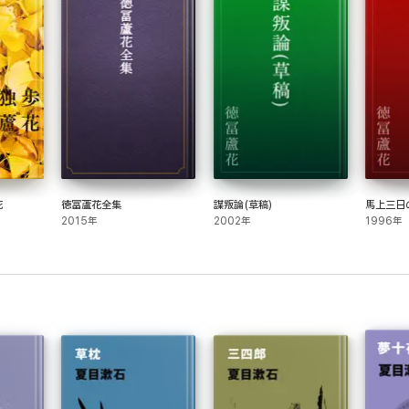
花
徳冨蘆花全集
謀叛論(草稿)
馬上三日
2015年
2002年
1996年