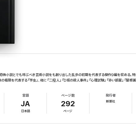
恐怖小説とでも呼ぶべき芸術小説をも創り出した乱歩の初期を代表する傑作9編を収める。特
の極限を代表する『芋虫』、他に『二癈人』『D坂の殺人事件』『心理試験』『赤い部屋』『屋根裏
言語
ページ数
発行者
新潮社
JA
292
日本語
ページ