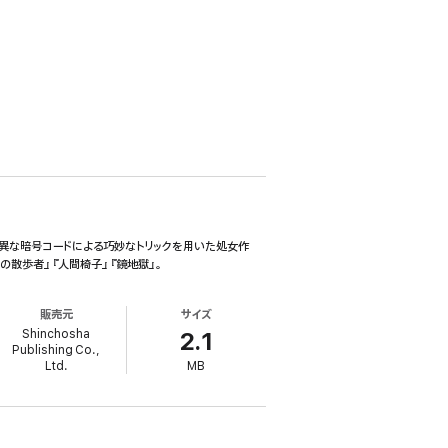
異な暗号コードによる巧妙なトリックを用いた処女作
の散歩者』『人間椅子』『鏡地獄』。
販売元
サイズ
Shinchosha
2.1
Publishing Co.,
Ltd.
MB