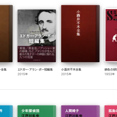
ー全集
エドガー・アラン・ポー短編集
小酒井不木全集
緋色の研
2015年
2015年
1953年